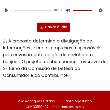
01:24
Play
Mute
Sett
Baixar áudio
A proposta determina a divulgação de
informações sobre as empresas responsáveis
pelo envasamento do gás de cozinha em
botijões. O projeto recebeu parecer favorável de
2º turno da Comissão de Defesa do
Consumidor e do Contribuinte.
Rua Rodrigues Caldas, 30 | Santo Agostinho
CEP 30190-921 | Belo Horizonte/MG