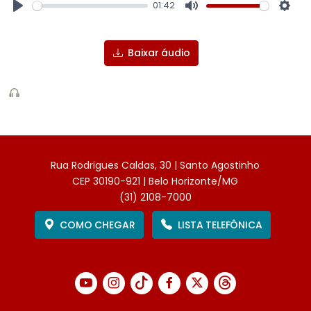
01:42
Play
Mute
Sett
Baixar áudio
Rua Rodrigues Caldas, 30 | Santo Agostinho
CEP 30190-921 | Belo Horizonte/MG
(31) 2108-7000
COMO CHEGAR
LISTA TELEFÔNICA