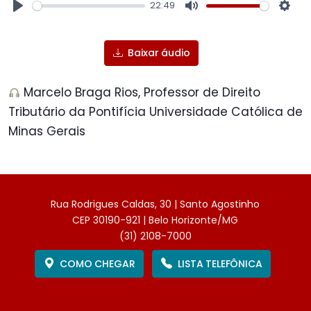
22:49
Play
Mute
Sett
Baixar áudio
Marcelo Braga Rios, Professor de Direito
Tributário da Pontifícia Universidade Católica de
Minas Gerais
Rua Rodrigues Caldas, 30 | Santo Agostinho
CEP 30190-921 | Belo Horizonte/MG
(31) 2108-7000
COMO CHEGAR
LISTA TELEFÔNICA