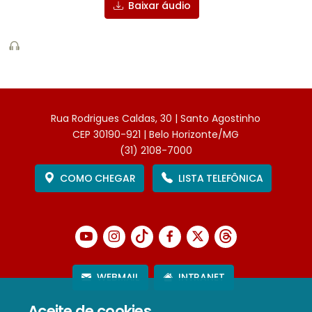
Baixar áudio
Rua Rodrigues Caldas, 30 | Santo Agostinho
CEP 30190-921 | Belo Horizonte/MG
(31) 2108-7000
COMO CHEGAR
LISTA TELEFÔNICA
WEBMAIL
INTRANET
Aceite de cookies