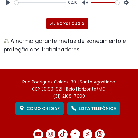
02:10
Play
Mute
Sett
Baixar áudio
A norma garante metas de saneamento e
proteção aos trabalhadores.
Rua Rodrigues Caldas, 30 | Santo Agostinho
CEP 30190-921 | Belo Horizonte/MG
(31) 2108-7000
COMO CHEGAR
LISTA TELEFÔNICA