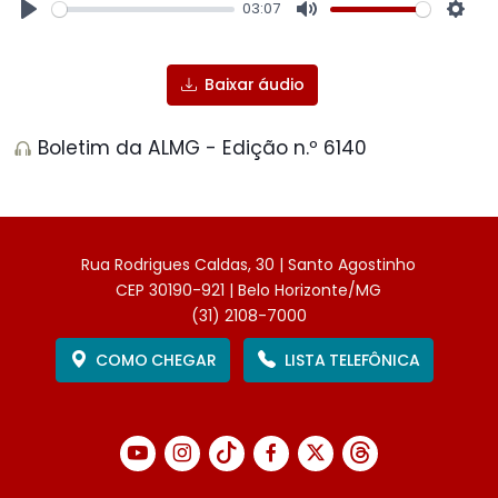
03:07
Play
Mute
Sett
Baixar áudio
Boletim da ALMG - Edição n.º 6140
Rua Rodrigues Caldas, 30 | Santo Agostinho
CEP 30190-921 | Belo Horizonte/MG
(31) 2108-7000
COMO CHEGAR
LISTA TELEFÔNICA