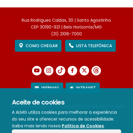
Rua Rodrigues Caldas, 30 | Santo Agostinho
CEP 30190-921 | Belo Horizonte/MG
(31) 2108-7000
COMO CHEGAR
LISTA TELEFÔNICA
WEBMAIL
INTRANET
Aceite de cookies
Este site é protegido pelo reCAPTCHA (aplicam-se sua
A ALMG utiliza cookies para melhorar a experiência
Política de Privacidade
e
Termos de Serviço
).
do seu site e oferecer recursos de acessibilidade.
Saiba mais lendo nossa
Política de Cookies
.
Termos de Uso e Política de Privacidade