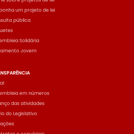
ponha um projeto de lei
sulta pública
uetes
embleia Solidária
lamento Jovem
NSPARÊNCIA
ial
embleia em números
anço das atividades
io do Legislativo
itações
tratos e convênios