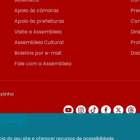
Apoio às câmaras
Pre
Apoio às prefeituras
Con
Visite a Assembleia
Dir
Assembleia Cultural
Pro
Boletins por e-mail
Dad
Fale com a Assembleia
ostinho
TELEFÔNICA
ia do seu site e oferecer recursos de acessibilidade.