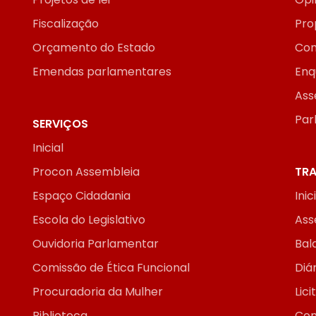
Fiscalização
Pro
Orçamento do Estado
Con
Emendas parlamentares
Enq
Ass
Par
SERVIÇOS
Inicial
Procon Assembleia
TRA
Espaço Cidadania
Inic
Escola do Legislativo
Ass
Ouvidoria Parlamentar
Bal
Comissão de Ética Funcional
Diár
Procuradoria da Mulher
Lic
Biblioteca
Con