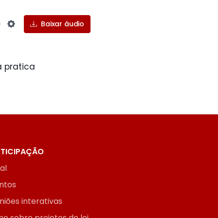
Baixar áudio
Settings
 pratica
TICIPAÇÃO
ial
ntos
niões interativas
ne sobre projetos de lei