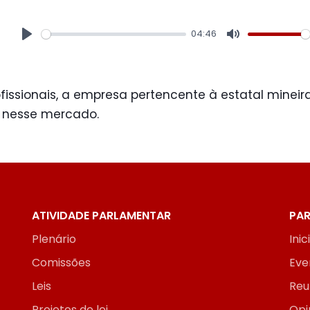
04:46
Play
Mute
issionais, a empresa pertencente à estatal mineira
l nesse mercado.
ATIVIDADE PARLAMENTAR
PAR
Plenário
Inic
Comissões
Eve
Leis
Reu
Projetos de lei
Opi