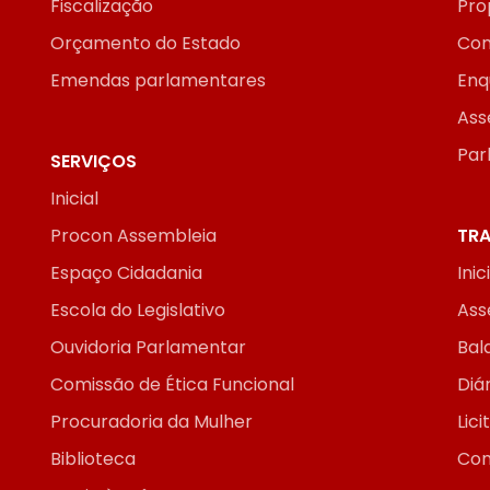
Fiscalização
Pro
Orçamento do Estado
Con
Emendas parlamentares
Enq
Ass
Par
SERVIÇOS
Inicial
Procon Assembleia
TRA
Espaço Cidadania
Inic
Escola do Legislativo
Ass
Ouvidoria Parlamentar
Bal
Comissão de Ética Funcional
Diár
Procuradoria da Mulher
Lic
Biblioteca
Con