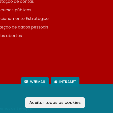
stação de contas
cursos públicos
ecionamento Estratégico
teção de dados pessoais
os abertos
WEBMAIL
INTRANET
Aceitar todos os cookies
ermos de Serviço
).