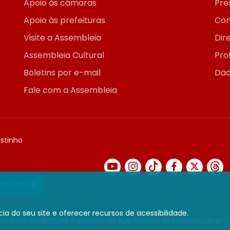
Apoio às câmaras
Pre
Apoio às prefeituras
Con
Visite a Assembleia
Dir
Assembleia Cultural
Pro
Boletins por e-mail
Dad
Fale com a Assembleia
ostinho
TELEFÔNICA
ia do seu site e oferecer recursos de acessibilidade.
gido pelo reCAPTCHA (aplicam-se sua
Política de Privacidade
e
T