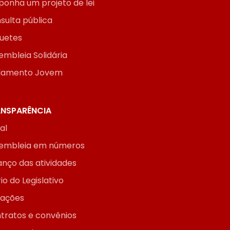
ponha um projeto de lei
sulta pública
uetes
embleia Solidária
lamento Jovem
NSPARÊNCIA
ial
embleia em números
anço das atividades
io do Legislativo
itações
tratos e convênios