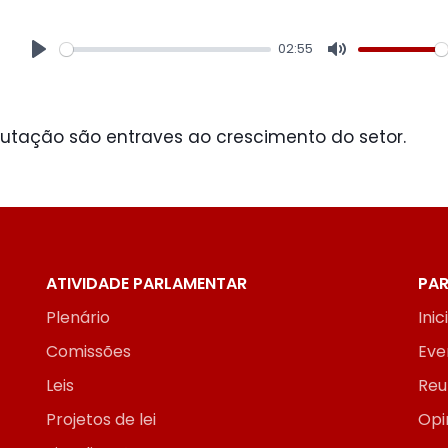
02:55
Play
Mute
ibutação são entraves ao crescimento do setor.
ATIVIDADE PARLAMENTAR
PAR
Plenário
Inic
Comissões
Eve
Leis
Reu
Projetos de lei
Opi