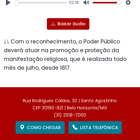
02:18
Play
Mute
Sett
Baixar áudio
Com o reconhecimento, o Poder Público
deverá atuar na promoção e proteção da
manifestação religiosa, que é realizada todo
mês de julho, desde 1817.
Rua Rodrigues Caldas, 30 | Santo Agostinho
CEP 30190-921 | Belo Horizonte/MG
(31) 2108-7000
COMO CHEGAR
LISTA TELEFÔNICA