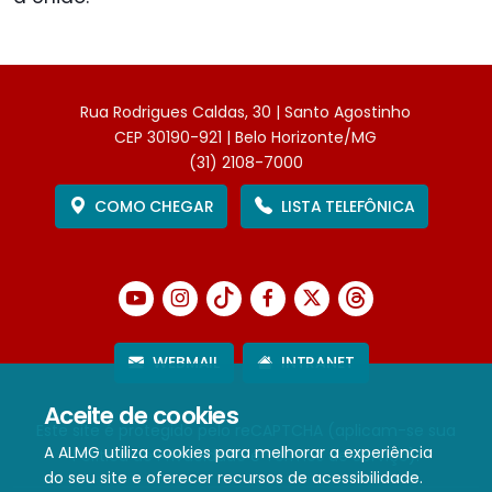
Rua Rodrigues Caldas, 30 | Santo Agostinho
CEP 30190-921 | Belo Horizonte/MG
(31) 2108-7000
COMO CHEGAR
LISTA TELEFÔNICA
WEBMAIL
INTRANET
Aceite de cookies
Este site é protegido pelo reCAPTCHA (aplicam-se sua
A ALMG utiliza cookies para melhorar a experiência
Política de Privacidade
e
Termos de Serviço
).
do seu site e oferecer recursos de acessibilidade.