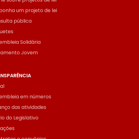
ponha um projeto de lei
sulta pública
uetes
embleia Solidária
lamento Jovem
NSPARÊNCIA
ial
embleia em números
anço das atividades
io do Legislativo
itações
tratos e convênios