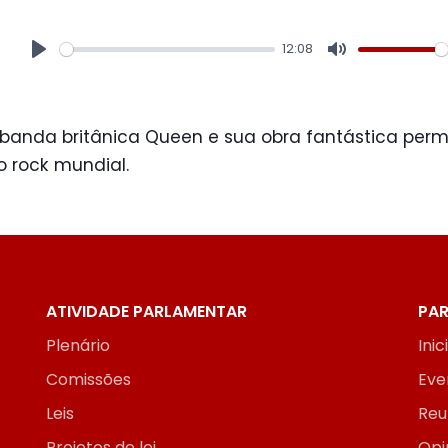
12:08
Play
Mute
a banda britânica Queen e sua obra fantástica p
 rock mundial.
ATIVIDADE PARLAMENTAR
PAR
Plenário
Inic
Comissões
Eve
Leis
Reu
Projetos de lei
Opi