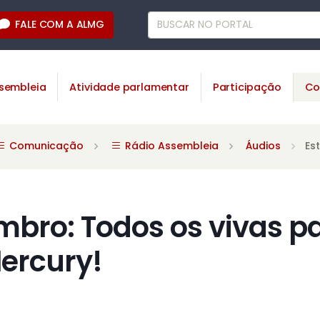
FALE COM A ALMG
sembleia
Atividade parlamentar
Participação
Co
Comunicação
Rádio Assembleia
Áudios
Es
mbro: Todos os vivas p
ercury!