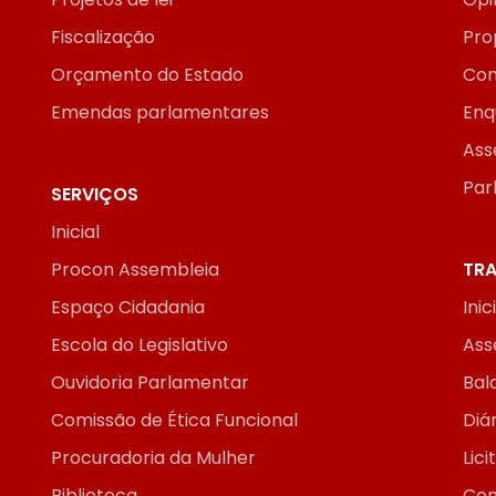
Fiscalização
Pro
Orçamento do Estado
Con
Emendas parlamentares
Enq
Ass
Par
SERVIÇOS
Inicial
Procon Assembleia
TRA
Espaço Cidadania
Inic
Escola do Legislativo
Ass
Ouvidoria Parlamentar
Bal
Comissão de Ética Funcional
Diár
Procuradoria da Mulher
Lic
Biblioteca
Con