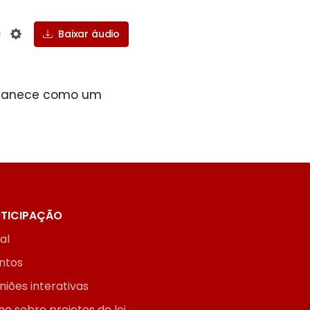
Baixar áudio
Settings
ermanece como um
TICIPAÇÃO
ial
ntos
niões interativas
ne sobre projetos de lei