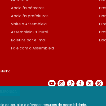
Apoio às câmaras
Pre
Apoio às prefeituras
Con
Visite a Assembleia
Dir
Assembleia Cultural
Pro
Boletins por e-mail
Dad
Fale com a Assembleia
ostinho
TELEFÔNICA
ia do seu site e oferecer recursos de acessibilidade.