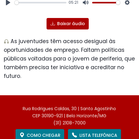
05:21
Play
Mute
Sett
Baixar áudio
As juventudes têm acesso desigual às
oportunidades de emprego. Faltam políticas
públicas voltadas para o jovem de periferia, que
também precisa ter iniciativa e acreditar no
futuro.
Rua Rodrigues Caldas, 30 | Santo Agostinho
CEP 30190-921 | Belo Horizonte/MG
(31) 2108-7000
COMO CHEGAR
LISTA TELEFÔNICA