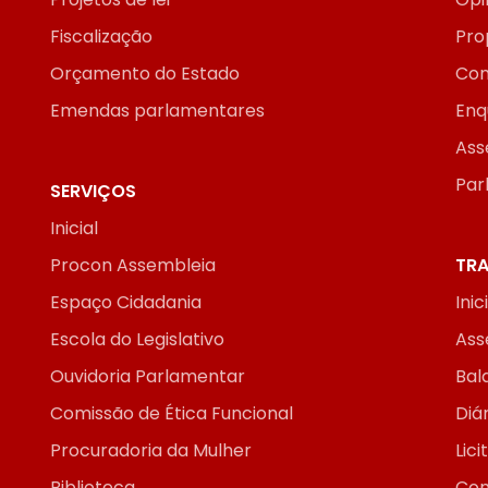
Fiscalização
Pro
Orçamento do Estado
Con
Emendas parlamentares
Enq
Ass
Par
SERVIÇOS
Inicial
Procon Assembleia
TRA
Espaço Cidadania
Inic
Escola do Legislativo
Ass
Ouvidoria Parlamentar
Bal
Comissão de Ética Funcional
Diár
Procuradoria da Mulher
Lic
Biblioteca
Con