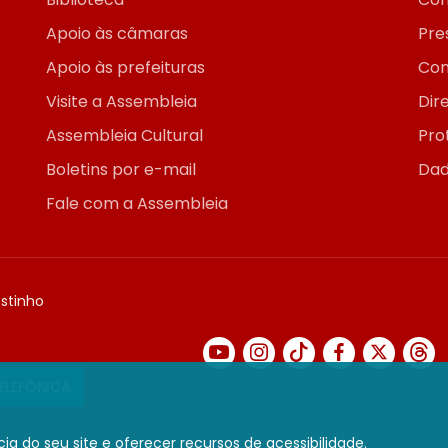
Apoio às câmaras
Pre
Apoio às prefeituras
Con
Visite a Assembleia
Dir
Assembleia Cultural
Pro
Boletins por e-mail
Dad
Fale com a Assembleia
ostinho
TELEFÔNICA
ia do seu site e oferecer recursos de acessibilidade.