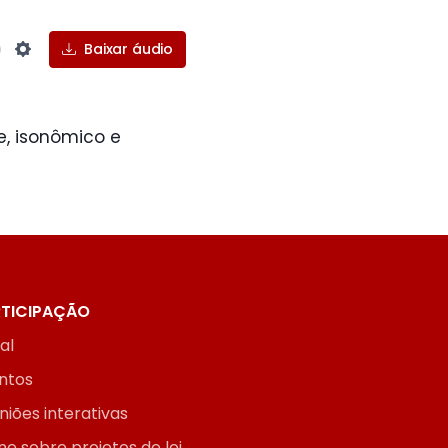
Baixar áudio
Settings
e, isonômico e
TICIPAÇÃO
ial
ntos
niões interativas
ne sobre projetos de lei