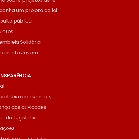
ponha um projeto de lei
sulta pública
uetes
embleia Solidária
lamento Jovem
NSPARÊNCIA
ial
embleia em números
anço das atividades
io do Legislativo
itações
tratos e convênios