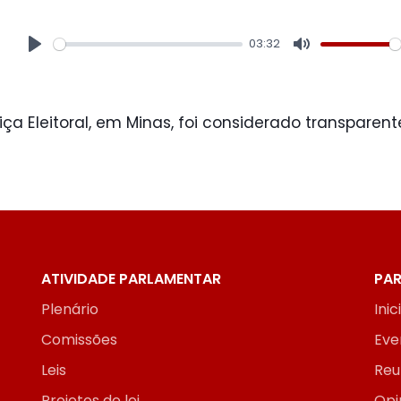
03:32
Play
Mute
ça Eleitoral, em Minas, foi considerado transparent
ATIVIDADE PARLAMENTAR
PAR
Plenário
Inic
Comissões
Eve
Leis
Reu
Projetos de lei
Opi