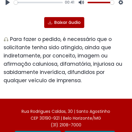
00:41
Play
Mute
Sett
Baixar áudio
Para fazer o pedido, é necessário que o
solicitante tenha sido atingido, ainda que
indiretamente, por conceito, imagem ou
afirmação caluniosa, difamatória, injuriosa ou
sabidamente inverídica, difundidos por
qualquer veículo de imprensa.
Rua Rodrigues Caldas, 30 | Santo Agostinho
CEP 30190-921 | Belo Horizonte/MG
(31) 2108-7000