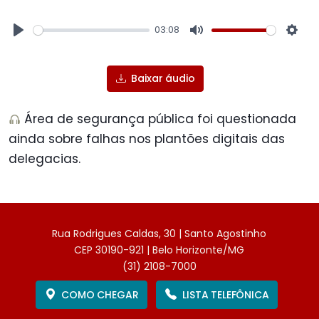
03:08
Play
Mute
Sett
Baixar áudio
Área de segurança pública foi questionada
ainda sobre falhas nos plantões digitais das
delegacias.
Rua Rodrigues Caldas, 30 | Santo Agostinho
CEP 30190-921 | Belo Horizonte/MG
(31) 2108-7000
COMO CHEGAR
LISTA TELEFÔNICA