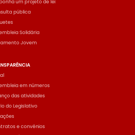
ponha um projeto de lei
sulta pública
uetes
embleia Solidária
lamento Jovem
NSPARÊNCIA
ial
embleia em números
anço das atividades
io do Legislativo
itações
tratos e convênios