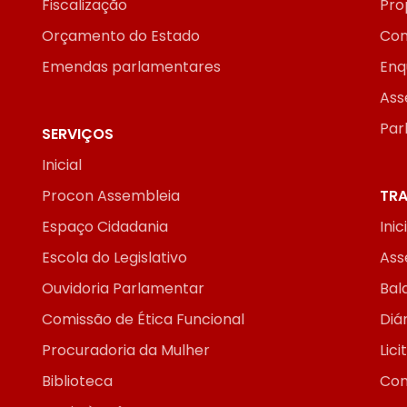
Fiscalização
Pro
Orçamento do Estado
Con
Emendas parlamentares
Enq
Ass
Par
SERVIÇOS
Inicial
Procon Assembleia
TRA
Espaço Cidadania
Inic
Escola do Legislativo
Ass
Ouvidoria Parlamentar
Bal
Comissão de Ética Funcional
Diár
Procuradoria da Mulher
Lic
Biblioteca
Con