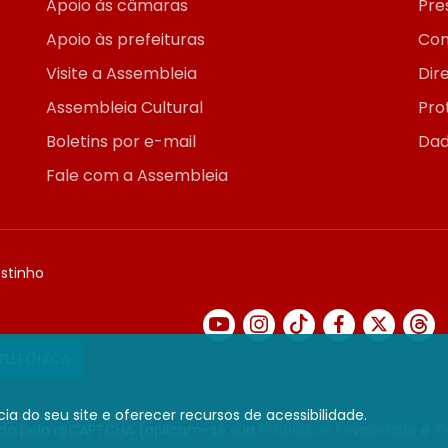
Apoio às câmaras
Pre
Apoio às prefeituras
Con
Visite a Assembleia
Dir
Assembleia Cultural
Pro
Boletins por e-mail
Dad
Fale com a Assembleia
ostinho
TELEFÔNICA
ia do seu site e oferecer recursos de acessibilidade.
gido pelo reCAPTCHA (aplicam-se sua
Política de Privacidade
e
T