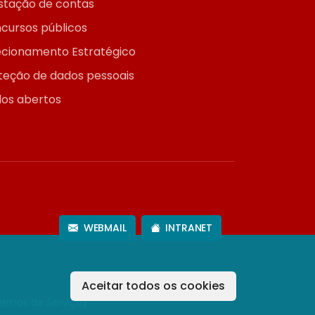
stação de contas
cursos públicos
ecionamento Estratégico
teção de dados pessoais
os abertos
WEBMAIL
INTRANET
Aceitar todos os cookies
ermos de Serviço
).