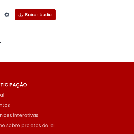
Baixar áudio
Settings
.
TICIPAÇÃO
ial
ntos
niões interativas
ne sobre projetos de lei