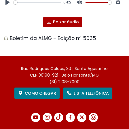
04:21
Play
Mute
Sett
Baixar áudio
Boletim da ALMG - Edição nº 5035
Rua Rodrigues Caldas, 30 | Santo Agostinho
CEP 30190-921 | Belo Horizonte/MG
(31) 2108-7000
COMO CHEGAR
LISTA TELEFÔNICA