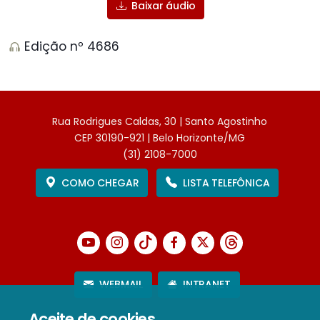
Baixar áudio
Edição nº 4686
Rua Rodrigues Caldas, 30 | Santo Agostinho
CEP 30190-921 | Belo Horizonte/MG
(31) 2108-7000
COMO CHEGAR
LISTA TELEFÔNICA
WEBMAIL
INTRANET
Aceite de cookies