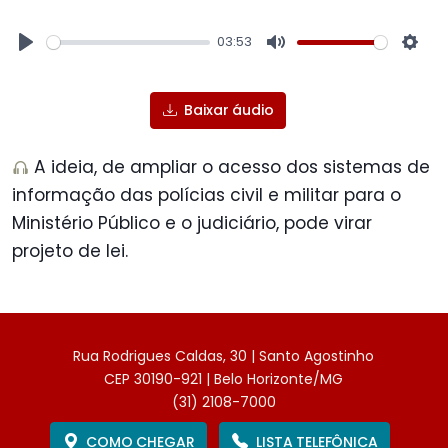
03:53
Play
Mute
Sett
Baixar áudio
A ideia, de ampliar o acesso dos sistemas de
informação das polícias civil e militar para o
Ministério Público e o judiciário, pode virar
projeto de lei.
Rua Rodrigues Caldas, 30 | Santo Agostinho
CEP 30190-921 | Belo Horizonte/MG
(31) 2108-7000
COMO CHEGAR
LISTA TELEFÔNICA