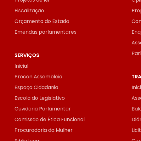
Fiscalização
Pro
Orçamento do Estado
Con
Emendas parlamentares
Enq
Ass
Par
SERVIÇOS
Inicial
Procon Assembleia
TRA
Espaço Cidadania
Inic
Escola do Legislativo
Ass
Ouvidoria Parlamentar
Bal
Comissão de Ética Funcional
Diár
Procuradoria da Mulher
Lic
Biblioteca
Con