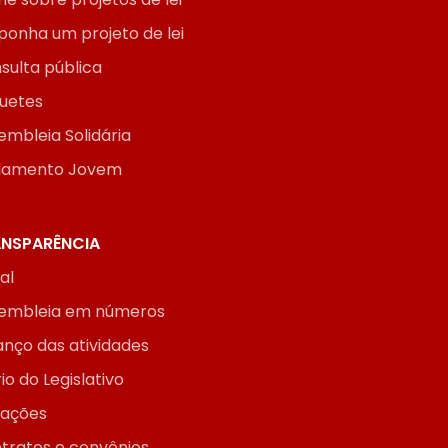
ponha um projeto de lei
sulta pública
uetes
embleia Solidária
lamento Jovem
NSPARÊNCIA
ial
embleia em números
anço das atividades
io do Legislativo
itações
tratos e convênios