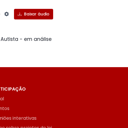
Baixar áudio
Settings
 Autista - em análise
TICIPAÇÃO
ial
ntos
niões interativas
ne sobre projetos de lei