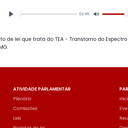
02:45
Play
Mute
to de lei que trata do TEA - Transtorno do Espectro
MG.
ATIVIDADE PARLAMENTAR
PAR
Plenário
Inic
Comissões
Eve
Leis
Reu
Projetos de lei
Opi