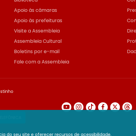
Apoio às câmaras
Pre
Apoio às prefeituras
Con
Visite a Assembleia
Dir
Assembleia Cultural
Pro
Boletins por e-mail
Dad
Fale com a Assembleia
ostinho
TELEFÔNICA
ia do seu site e oferecer recursos de acessibilidade.