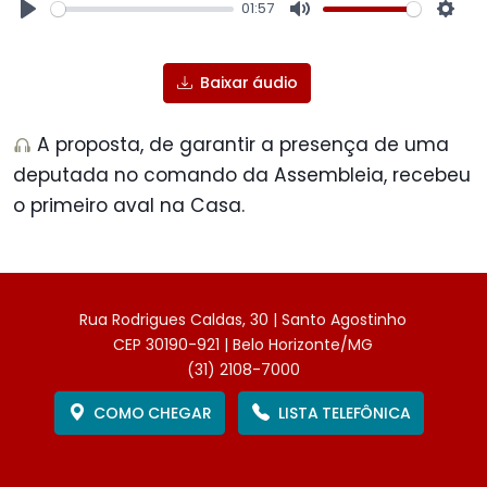
01:57
Play
Mute
Sett
Baixar áudio
A proposta, de garantir a presença de uma
deputada no comando da Assembleia, recebeu
o primeiro aval na Casa.
Rua Rodrigues Caldas, 30 | Santo Agostinho
CEP 30190-921 | Belo Horizonte/MG
(31) 2108-7000
COMO CHEGAR
LISTA TELEFÔNICA