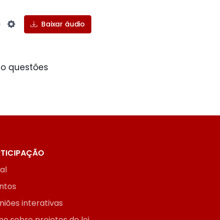
Baixar áudio
Settings
ão questões
TICIPAÇÃO
ial
ntos
niões interativas
ne sobre projetos de lei