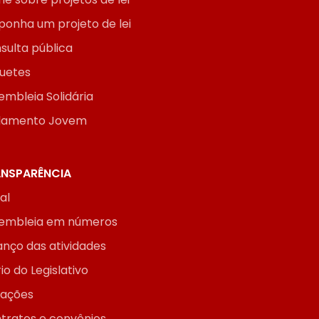
ponha um projeto de lei
sulta pública
uetes
embleia Solidária
lamento Jovem
NSPARÊNCIA
ial
embleia em números
anço das atividades
io do Legislativo
itações
tratos e convênios