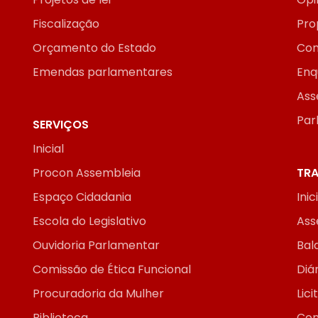
Fiscalização
Pro
Orçamento do Estado
Con
Emendas parlamentares
Enq
Ass
Par
SERVIÇOS
Inicial
Procon Assembleia
TRA
Espaço Cidadania
Inic
Escola do Legislativo
Ass
Ouvidoria Parlamentar
Bal
Comissão de Ética Funcional
Diár
Procuradoria da Mulher
Lic
Biblioteca
Con