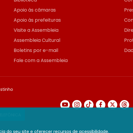
Apoio às câmaras
Pre
Apoio às prefeituras
Con
Visite a Assembleia
Dir
Assembleia Cultural
Pro
Boletins por e-mail
Dad
Fale com a Assembleia
ostinho
TELEFÔNICA
ia do seu site e oferecer recursos de acessibilidade.