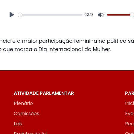
02:13
Play
Mute
cia e a maior participação feminina na política s
 que marca o Dia Internacional da Mulher.
ATIVIDADE PARLAMENTAR
PAR
Plenário
Inic
Comissões
Eve
Leis
Reu
Projetos de lei
Opi