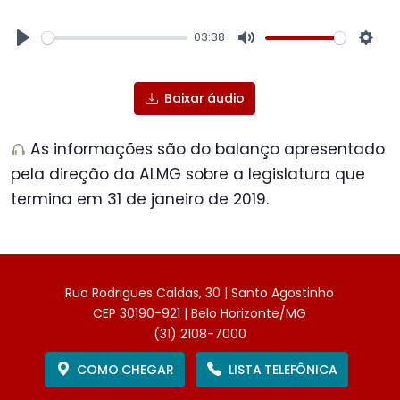
03:38
Play
Mute
Sett
Baixar áudio
As informações são do balanço apresentado
pela direção da ALMG sobre a legislatura que
termina em 31 de janeiro de 2019.
Rua Rodrigues Caldas, 30 | Santo Agostinho
CEP 30190-921 | Belo Horizonte/MG
(31) 2108-7000
COMO CHEGAR
LISTA TELEFÔNICA