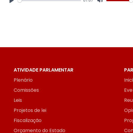
07:07
Play
Mute
ATIVIDADE PARLAMENTAR
PAR
Plenário
Inic
Comissões
Eve
Leis
Reu
Projetos de lei
Opi
Fiscalização
Pro
Orçamento do Estado
Con