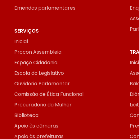
Emendas parlamentares
Enq
Ass
Par
SERVIÇOS
Inicial
Procon Assembleia
TRA
Espaço Cidadania
Inic
Escola do Legislativo
Ass
Ouvidoria Parlamentar
Bal
Comissão de Ética Funcional
Diár
Procuradoria da Mulher
Lic
Biblioteca
Con
Apoio às câmaras
Pre
Apoio às prefeituras
Con