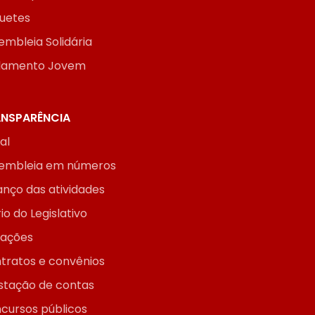
uetes
embleia Solidária
lamento Jovem
NSPARÊNCIA
ial
embleia em números
anço das atividades
io do Legislativo
itações
tratos e convênios
stação de contas
cursos públicos