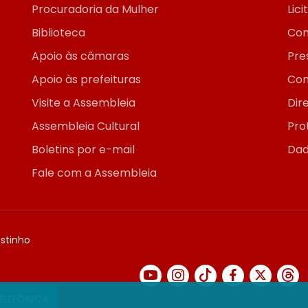
Procuradoria da Mulher
Lic
Biblioteca
Con
Apoio às câmaras
Pre
Apoio às prefeituras
Con
Visite a Assembleia
Dir
Assembleia Cultural
Pro
Boletins por e-mail
Dad
Fale com a Assembleia
ostinho
TELEFÔNICA