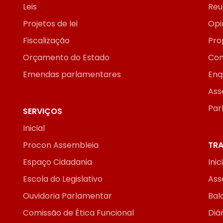
Leis
Reu
Projetos de lei
Opi
Fiscalização
Pro
Orçamento do Estado
Con
Emendas parlamentares
Enq
Ass
Par
SERVIÇOS
Inicial
Procon Assembleia
TRA
Espaço Cidadania
Inic
Escola do Legislativo
Ass
Ouvidoria Parlamentar
Bal
Comissão de Ética Funcional
Diár