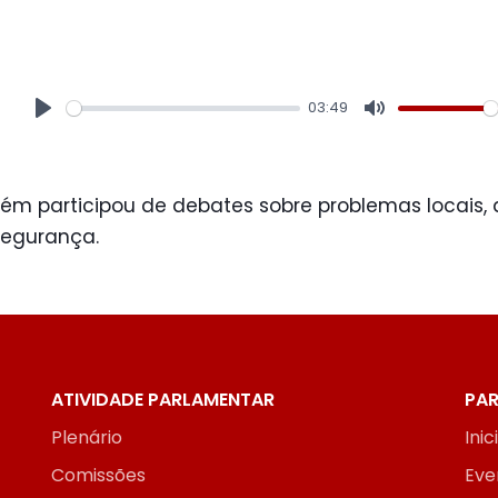
03:49
Play
Mute
m participou de debates sobre problemas locais, 
segurança.
ATIVIDADE PARLAMENTAR
PAR
Plenário
Inic
Comissões
Eve