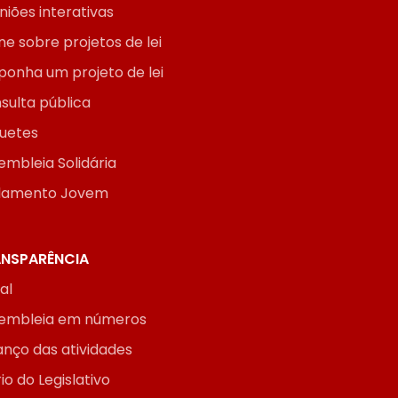
niões interativas
ne sobre projetos de lei
ponha um projeto de lei
sulta pública
uetes
embleia Solidária
lamento Jovem
NSPARÊNCIA
ial
embleia em números
anço das atividades
io do Legislativo