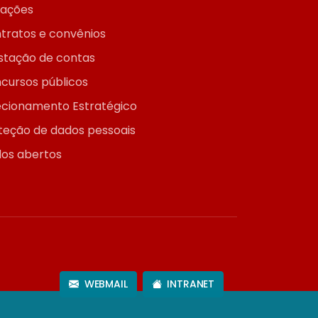
itações
tratos e convênios
stação de contas
cursos públicos
ecionamento Estratégico
teção de dados pessoais
os abertos
WEBMAIL
INTRANET