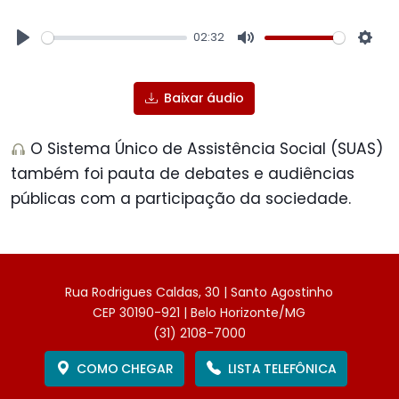
02:32
Play
Mute
Sett
Baixar áudio
O Sistema Único de Assistência Social (SUAS)
também foi pauta de debates e audiências
públicas com a participação da sociedade.
Rua Rodrigues Caldas, 30 | Santo Agostinho
CEP 30190-921 | Belo Horizonte/MG
(31) 2108-7000
COMO CHEGAR
LISTA TELEFÔNICA