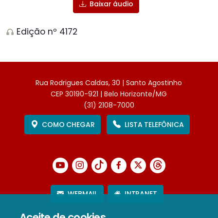
Baixar áudio
Edição nº 4172
Rua Rodrigues Caldas, 30 | Santo Agostinho
CEP 30190-921 | Belo Horizonte/MG
(31) 2108-7000
COMO CHEGAR
LISTA TELEFÔNICA
WEBMAIL
INTRANET
Aceite de cookies