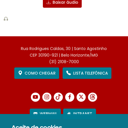
Baixar áudio
Rua Rodrigues Caldas, 30 | Santo Agostinho
CEP 30190-921 | Belo Horizonte/MG
(31) 2108-7000
COMO CHEGAR
LISTA TELEFÔNICA
WEBMAIL
INTRANET
Aceite de cookies