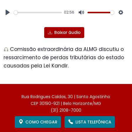
02:56
Play
Mute
Sett
Baixar áudio
Comissão extraordinária da ALMG discutiu o
ressarcimento de perdas tributárias do estado
causadas pela Lei Kandir.
Rua Rodrigues Caldas, 30 | Santo Agostinho
CEP 30190-921 | Belo Horizonte/MG
(31) 2108-7000
COMO CHEGAR
LISTA TELEFÔNICA