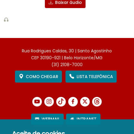
Baixar áudio
Rua Rodrigues Caldas, 30 | Santo Agostinho
CEP 30190-921 | Belo Horizonte/MG
(31) 2108-7000
COMO CHEGAR
LISTA TELEFÔNICA
WEBMAIL
INTRANET
Aceite de cookies