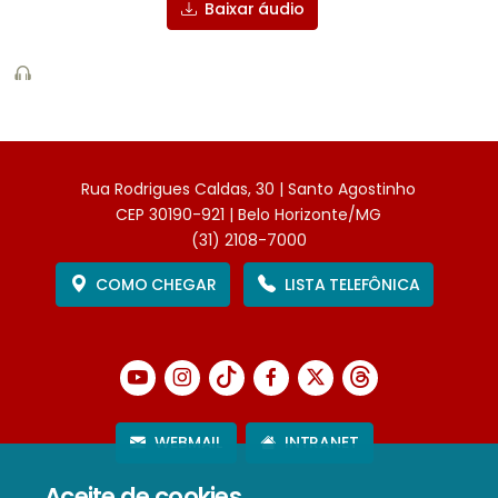
Baixar áudio
Rua Rodrigues Caldas, 30 | Santo Agostinho
CEP 30190-921 | Belo Horizonte/MG
(31) 2108-7000
COMO CHEGAR
LISTA TELEFÔNICA
WEBMAIL
INTRANET
Aceite de cookies