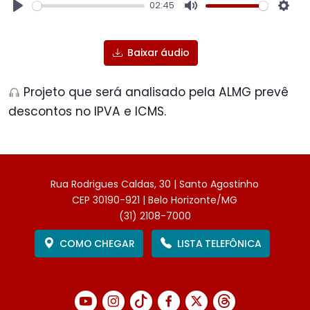
02:45
Play
Mute
Sett
Baixar áudio
Projeto que será analisado pela ALMG prevê
descontos no IPVA e ICMS.
Rua Rodrigues Caldas, 30 | Santo Agostinho
CEP 30190-921 | Belo Horizonte/MG
(31) 2108-7000
COMO CHEGAR
LISTA TELEFÔNICA