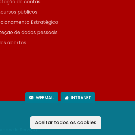
stação de contas
cursos públicos
ecionamento Estratégico
teção de dados pessoais
os abertos
WEBMAIL
INTRANET
Aceitar todos os cookies
ermos de Serviço
).