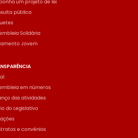
ponha um projeto de lei
sulta pública
uetes
embleia Solidária
lamento Jovem
NSPARÊNCIA
ial
embleia em números
anço das atividades
io do Legislativo
itações
tratos e convênios