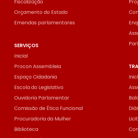
Fiscalização
Pro
Orçamento do Estado
Con
Emendas parlamentares
Enq
Ass
Par
SERVIÇOS
Inicial
Procon Assembleia
TRA
Espaço Cidadania
Inic
Escola do Legislativo
Ass
Ouvidoria Parlamentar
Bal
Comissão de Ética Funcional
Diár
Procuradoria da Mulher
Lic
Biblioteca
Con