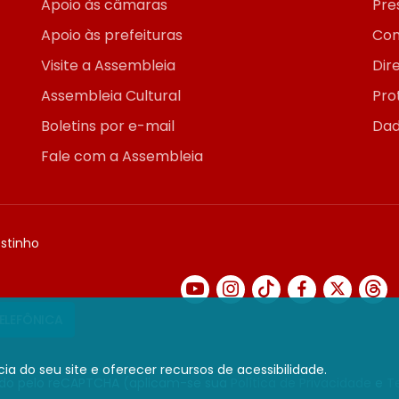
Apoio às câmaras
Pre
Apoio às prefeituras
Con
Visite a Assembleia
Dir
Assembleia Cultural
Pro
Boletins por e-mail
Dad
Fale com a Assembleia
ostinho
TELEFÔNICA
ia do seu site e oferecer recursos de acessibilidade.
gido pelo reCAPTCHA (aplicam-se sua
Política de Privacidade
e
T