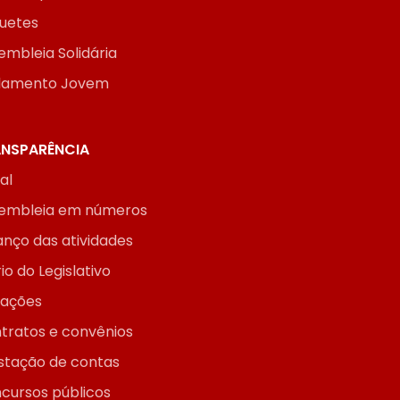
uetes
embleia Solidária
lamento Jovem
NSPARÊNCIA
ial
embleia em números
anço das atividades
io do Legislativo
itações
tratos e convênios
stação de contas
cursos públicos