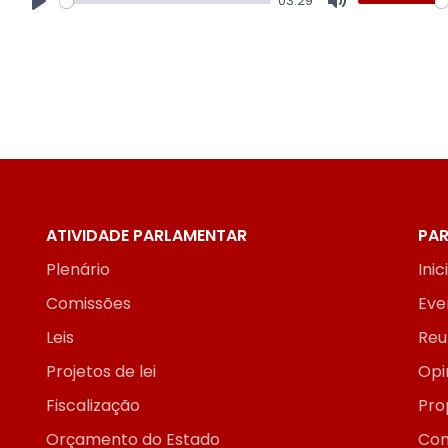
03:29
Play
Mute
ATIVIDADE PARLAMENTAR
PAR
Plenário
Inic
Comissões
Eve
Leis
Reu
Projetos de lei
Opi
Fiscalização
Pro
Orçamento do Estado
Con