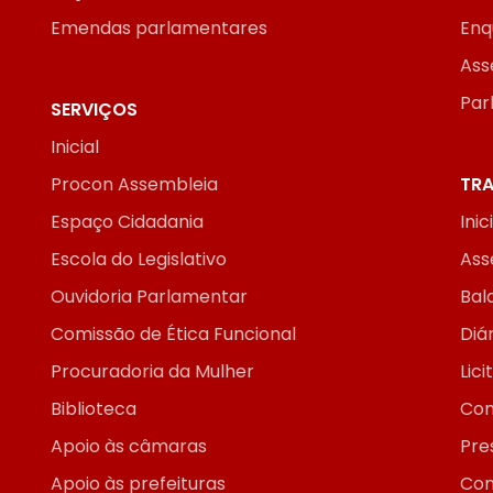
Emendas parlamentares
Enq
Ass
Par
SERVIÇOS
Inicial
Procon Assembleia
TRA
Espaço Cidadania
Inic
Escola do Legislativo
Ass
Ouvidoria Parlamentar
Bal
Comissão de Ética Funcional
Diár
Procuradoria da Mulher
Lic
Biblioteca
Con
Apoio às câmaras
Pre
Apoio às prefeituras
Con