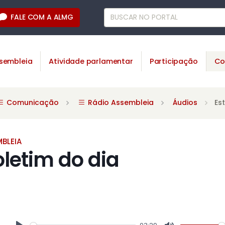
FALE COM A ALMG
sembleia
Atividade parlamentar
Participação
Co
Comunicação
Rádio Assembleia
Áudios
Es
BLEIA
oletim do dia