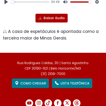
00:49
Play
Mute
Sett
Baixar áudio
A casa de espetáculos é apontada como a
terceira maior de Minas Gerais.
Rua Rodrigues Caldas, 30 | Santo Agostinho
CEP 30190-921 | Belo Horizonte/MG
(31) 2108-7000
COMO CHEGAR
LISTA TELEFÔNICA