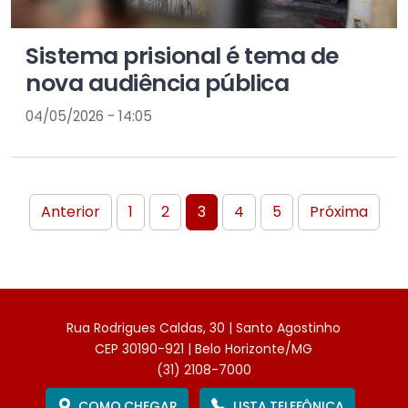
Sistema prisional é tema de
nova audiência pública
04/05/2026 - 14:05
Anterior
1
2
3
4
5
Próxima
Rua Rodrigues Caldas, 30 | Santo Agostinho
CEP 30190-921 | Belo Horizonte/MG
(31) 2108-7000
COMO CHEGAR
LISTA TELEFÔNICA