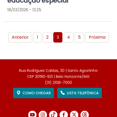
educação especial
18/03/2026 - 12:25
Anterior
1
2
3
4
5
Próxima
Rua Rodrigues Caldas, 30 | Santo Agostinho
CEP 30190-921 | Belo Horizonte/MG
(31) 2108-7000
COMO CHEGAR
LISTA TELEFÔNICA