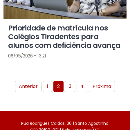
Prioridade de matrícula nos
Colégios Tiradentes para
alunos com deficiência avança
06/05/2026 - 13:21
Anterior
1
2
3
4
Próxima
Rua Rodrigues Caldas, 30 | Santo Agostinho
CEP 30190-921 | Belo Horizonte/MG