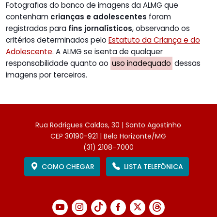
Fotografias do banco de imagens da ALMG que
contenham
crianças e adolescentes
foram
registradas para
fins jornalísticos
, observando os
critérios determinados pelo
Estatuto da Criança e do
Adolescente
. A ALMG se isenta de qualquer
responsabilidade quanto ao
uso inadequado
dessas
imagens por terceiros.
Rua Rodrigues Caldas, 30 | Santo Agostinho
CEP 30190-921 | Belo Horizonte/MG
(31) 2108-7000
COMO CHEGAR
LISTA TELEFÔNICA