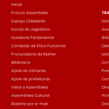
Inicial
Procon Assembleia
TRA
Espaço Cidadania
Inic
Escola do Legislativo
Ass
Ouvidoria Parlamentar
Bal
Comissão de Ética Funcional
Diár
Procuradoria da Mulher
Lic
Biblioteca
Con
Apoio às câmaras
Pre
Apoio às prefeituras
Con
Visite a Assembleia
Dir
Assembleia Cultural
Pro
Boletins por e-mail
Dad