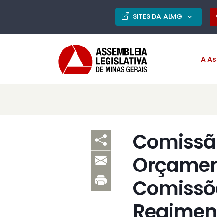
SITES DA ALMG
A As
Comissão
Orçamen
Comissõe
Regiment