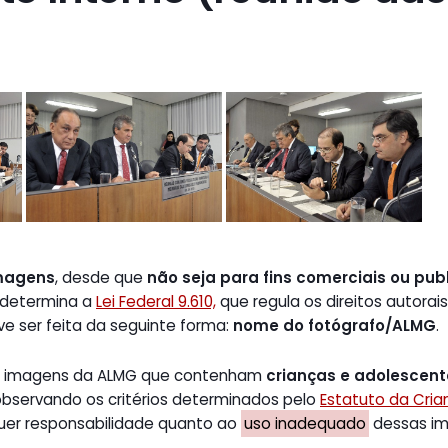
magens
, desde que
não seja para fins comerciais ou publ
 determina a
Lei Federal 9.610,
que regula os direitos autorais
ve ser feita da seguinte forma:
nome do fotógrafo/ALMG
.
de imagens da ALMG que contenham
crianças e adolescen
 observando os critérios determinados pelo
Estatuto da Cri
uer responsabilidade quanto ao
uso inadequado
dessas ima