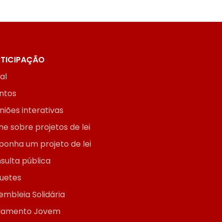
TICIPAÇÃO
ial
ntos
niões interativas
ne sobre projetos de lei
ponha um projeto de lei
sulta pública
uetes
embleia Solidária
lamento Jovem