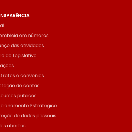
NSPARÊNCIA
ial
embleia em números
anço das atividades
io do Legislativo
itações
tratos e convênios
stação de contas
cursos públicos
ecionamento Estratégico
teção de dados pessoais
os abertos