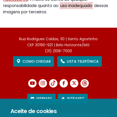
responsabilidade quanto ao
uso inadequado
dessas
imagens por terceiros.
Rua Rodrigues Caldas, 30 | Santo Agostinho
CEP 30190-921 | Belo Horizonte/MG
(31) 2108-7000
COMO CHEGAR
LISTA TELEFÔNICA
WEBMAIL
INTRANET
Aceite de cookies
Este site é protegido pelo reCAPTCHA (aplicam-se sua