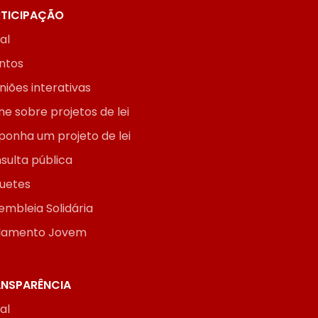
TICIPAÇÃO
ial
ntos
niões interativas
ne sobre projetos de lei
ponha um projeto de lei
sulta pública
uetes
embleia Solidária
lamento Jovem
NSPARÊNCIA
ial