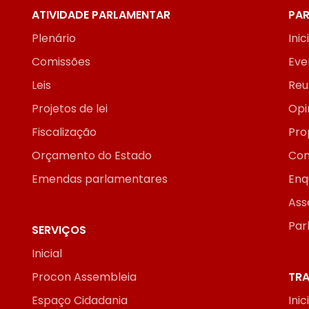
ATIVIDADE PARLAMENTAR
PAR
Plenário
Inic
Comissões
Eve
Leis
Reu
Projetos de lei
Opi
Fiscalização
Pro
Orçamento do Estado
Con
Emendas parlamentares
Enq
Ass
Par
SERVIÇOS
Inicial
Procon Assembleia
TRA
Espaço Cidadania
Inic