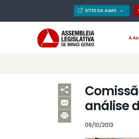
SITES DA ALMG
A As
Comissão
análise 
09/10/2013