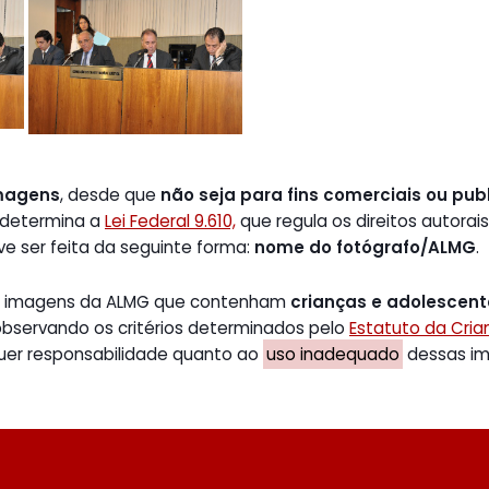
magens
, desde que
não seja para fins comerciais ou publ
 determina a
Lei Federal 9.610,
que regula os direitos autorais
ve ser feita da seguinte forma:
nome do fotógrafo/ALMG
.
de imagens da ALMG que contenham
crianças e adolescen
 observando os critérios determinados pelo
Estatuto da Cri
uer responsabilidade quanto ao
uso inadequado
dessas ima