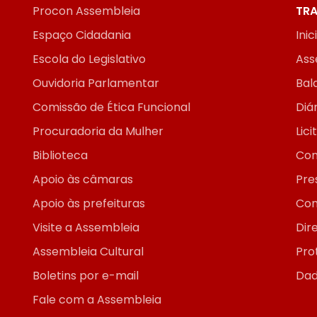
Procon Assembleia
TRA
Espaço Cidadania
Inic
Escola do Legislativo
Ass
Ouvidoria Parlamentar
Bal
Comissão de Ética Funcional
Diár
Procuradoria da Mulher
Lic
Biblioteca
Con
Apoio às câmaras
Pre
Apoio às prefeituras
Con
Visite a Assembleia
Dir
Assembleia Cultural
Pro
Boletins por e-mail
Dad
Fale com a Assembleia