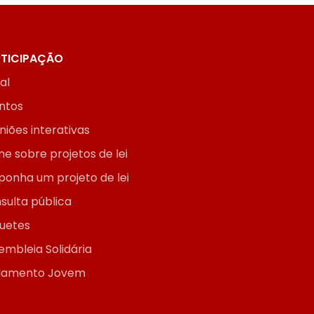
TICIPAÇÃO
ial
ntos
niões interativas
ne sobre projetos de lei
ponha um projeto de lei
sulta pública
uetes
embleia Solidária
lamento Jovem