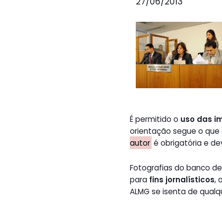
27/06/2013
É permitido o
uso das i
orientação segue o que
autor
é obrigatória e de
Fotografias do banco 
para
fins jornalísticos
,
ALMG se isenta de qualq