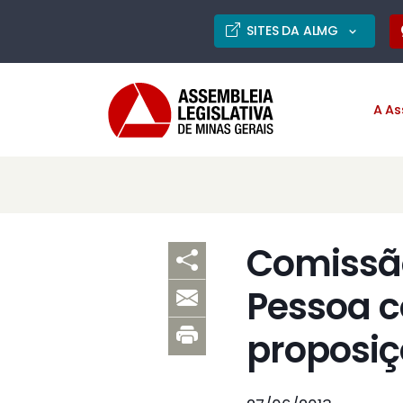
SITES DA ALMG
A As
Comissão
Pessoa c
proposiç