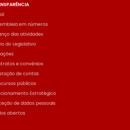
NSPARÊNCIA
ial
embleia em números
anço das atividades
io do Legislativo
itações
tratos e convênios
stação de contas
cursos públicos
ecionamento Estratégico
teção de dados pessoais
os abertos