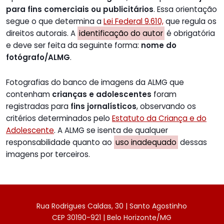
para fins comerciais ou publicitários
. Essa orientação
segue o que determina a
Lei Federal 9.610,
que regula os
direitos autorais. A
identificação do autor
é obrigatória
e deve ser feita da seguinte forma:
nome do
fotógrafo/ALMG
.
Fotografias do banco de imagens da ALMG que
contenham
crianças e adolescentes
foram
registradas para
fins jornalísticos
, observando os
critérios determinados pelo
Estatuto da Criança e do
Adolescente
. A ALMG se isenta de qualquer
responsabilidade quanto ao
uso inadequado
dessas
imagens por terceiros.
Rua Rodrigues Caldas, 30 | Santo Agostinho
CEP 30190-921 | Belo Horizonte/MG