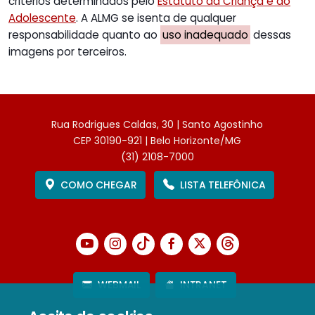
critérios determinados pelo
Estatuto da Criança e do
Adolescente
. A ALMG se isenta de qualquer
responsabilidade quanto ao
uso inadequado
dessas
imagens por terceiros.
Rua Rodrigues Caldas, 30 | Santo Agostinho
CEP 30190-921 | Belo Horizonte/MG
(31) 2108-7000
COMO CHEGAR
LISTA TELEFÔNICA
WEBMAIL
INTRANET