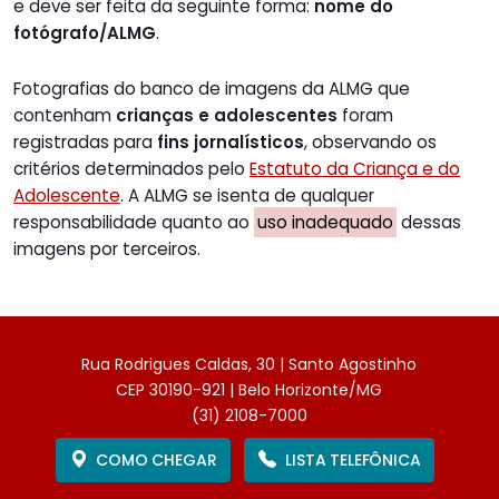
e deve ser feita da seguinte forma:
nome do
fotógrafo/ALMG
.
Fotografias do banco de imagens da ALMG que
contenham
crianças e adolescentes
foram
registradas para
fins jornalísticos
, observando os
critérios determinados pelo
Estatuto da Criança e do
Adolescente
. A ALMG se isenta de qualquer
responsabilidade quanto ao
uso inadequado
dessas
imagens por terceiros.
Rua Rodrigues Caldas, 30 | Santo Agostinho
CEP 30190-921 | Belo Horizonte/MG
(31) 2108-7000
COMO CHEGAR
LISTA TELEFÔNICA