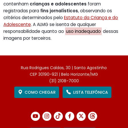
contenham
crianças e adolescentes
foram
registradas para
fins jornalísticos
, observando os
critérios determinados pelo
Estatuto da Criança e do
Adolescente
. A ALMG se isenta de qualquer
responsabilidade quanto ao
uso inadequado
dessas
imagens por terceiros.
Rua Rodrigues Caldas, 30 | Santo Agostinho
CEP 30190-921 | Belo Horizonte/MG
(31) 2108-7000
COMO CHEGAR
LISTA TELEFÔNICA