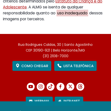
critérios determinados pelo
Estatuto da Criança e do
Adolescente
. A ALMG se isenta de qualquer
responsabilidade quanto ao
uso inadequado
dessas
imagens por terceiros.
Rua Rodrigues Caldas, 30 | Santo Agostinho
CEP 30190-921 | Belo Horizonte/MG
(31) 2108-7000
COMO CHEGAR
LISTA TELEFÔNICA
WEBMAIL
INTRANET