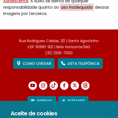
Adolescente
. A ALMG se isenta de qualquer
responsabilidade quanto ao
uso inadequado
dessas
imagens por terceiros.
Rua Rodrigues Caldas, 30 | Santo Agostinho
CEP 30190-921 | Belo Horizonte/MG
(31) 2108-7000
COMO CHEGAR
LISTA TELEFÔNICA
WEBMAIL
INTRANET
Aceite de cookies
Este site é protegido pelo reCAPTCHA (aplicam-se sua