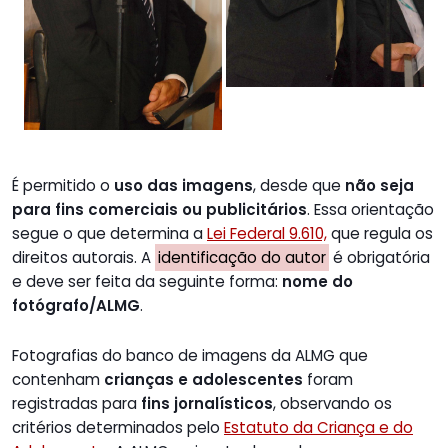
É permitido o
uso das imagens
, desde que
não seja
para fins comerciais ou publicitários
. Essa orientação
segue o que determina a
Lei Federal 9.610,
que regula os
direitos autorais. A
identificação do autor
é obrigatória
e deve ser feita da seguinte forma:
nome do
fotógrafo/ALMG
.
Fotografias do banco de imagens da ALMG que
contenham
crianças e adolescentes
foram
registradas para
fins jornalísticos
, observando os
critérios determinados pelo
Estatuto da Criança e do